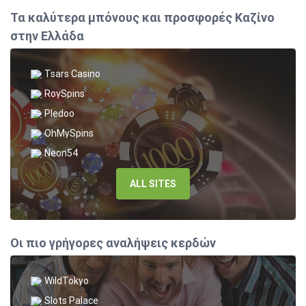
Τα καλύτερα μπόνους και προσφορές Καζίνο
στην Ελλάδα
Tsars Casino
RoySpins
Pledoo
OhMySpins
Neon54
ALL SITES
Οι πιο γρήγορες αναλήψεις κερδών
WildTokyo
Slots Palace