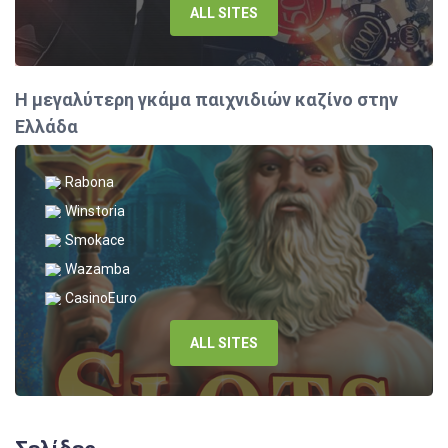
ALL SITES
Η μεγαλύτερη γκάμα παιχνιδιών καζίνο στην
Ελλάδα
Rabona
Winstoria
Smokace
Wazamba
CasinoEuro
ALL SITES