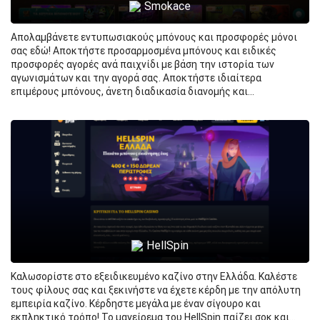
Smokace
φρουτάκια, στοίχημα, για τις καλύτερες εμπειρίες
καζίνο. Από ειδικά ιστοσελίδες σε μεγάλες παλαιρετικές
Απολαμβάνετε εντυπωσιακούς μπόνους και προσφορές μόνοι
εμπειρίες, θα συναντήσετε Updates, για να διασφαλίσετε
σας εδώ! Αποκτήστε προσαρμοσμένα μπόνους και ειδικές
την καλύτερη δυνατή εμπειρία καζίνο.
προσφορές αγορές ανά παιχνίδι με βάση την ιστορία των
αγωνισμάτων και την αγορά σας. Αποκτήστε ιδιαίτερα
επιμέρους μπόνους, άνετη διαδικασία διανομής και...
Με μια μεγάλη ποικιλία παιχνιδιών και πολλά εργαλεία
στο λογισμικό, το BetOBet με σίγουροτητα προσφέρει
την απόλυτη και τέλεια εμπειρία καζίνο. Για την
ασφάλεια των λειτουργιών ελέγξαμε το λογισμικό για
συχνά updates και τεχνολογίες σε απειρές φάσεις.
Πιστεύουμε ότι μπορούμε να σας δώσουμε την καλύτερη
δυνατή εμπειρία καζίνο.
HellSpin
Μια μοναδική εμπειρία καταξιωμένη για
Καλωσορίστε στο εξειδικευμένο καζίνο στην Ελλάδα. Καλέστε
την Ελλάδα
τους φίλους σας και ξεκινήστε να έχετε κέρδη με την απόλυτη
εμπειρία καζίνο. Κέρδηστε μεγάλα με έναν σίγουρο και
εκπληκτικό τρόπο! Το μαγείρεμα του HellSpin παίζει σοκ και...