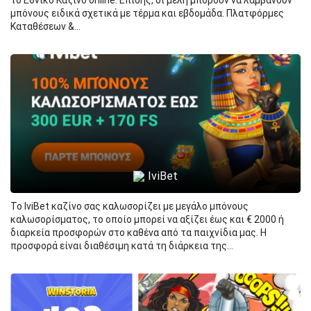
το Εθνικό Καζίνο online. Επίσης, οι μέλη μπορούν να λαμβάνουν
Το BetOBet γνωρίζει τα καλύτερα των πελατών της και
μπόνους ειδικά σχετικά με τέρμα και εβδομάδα. Πλατφόρμες
Καταθέσεων &...
σέβεται τα δικαιώματά τους. Το KYC (Γνωρίστε τον
Πελάτη Σας) είναι ένα σημαντικότατο μέρος της
διαφήμισης μας στην Ένωση Ευρωπαϊκών Καζινο, ενώ
ταυτόχρονα ελέγχουμε και συνασπίζονται μετά τις
υπάρχουσες διατάξεις του Νομού σχετικά με το Καζίνο.
Τα δεδομένα που λαμβάνονται θα βοηθήσουν το BetOBet
να πραγματοποιήσει το νόμιμο εντοπισμό στο κοινό της
Ελλάδας όταν το απαιτεί.
IviBet
Το BetOBet είναι το νέο καζίνο στην Ελλάδα!
Το IviBet καζίνο σας καλωσορίζει με μεγάλο μπόνους
καλωσορίσματος, το οποίο μπορεί να αξίζει έως και € 2000 ή
διαρκεία προσφορών στο καθένα από τα παιχνίδια μας. Η
Το BetOBet παρέχει εντυπωσιακές εμπειρίες για κάθε
προσφορά είναι διαθέσιμη κατά τη διάρκεια της...
επισκέπτη, με πολλές προσφορές, δωρεές και δώρα
καθώς και αποκλειστικές υπηρεσίες.