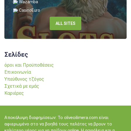
Wazamba
κουλοχέρηδων στο Sportsbook του.
CasinoEuro
Η BetOBet είναι μια έξυπνη επιλογή για εξειδικευμένα
ALL SITES
online καζίνο στην Ελλάδα
. Το καζίνο αυτό διαθέτει ένα
ευρύ φάσμα μαζικών επιλογών και διαρκούς
διασκέδασης για να ικανοποιήσει τις ανάγκες κάθε μίας
επιλογής και το παιχνίδι. Όλες οι επιλογές
Σελίδες
διαμοιράζονται σε τρεις κατηγορίες για να βοηθήσουν
όροι και Προϋποθέσεις
στην επιδιόρθωση της διασκέδασης σας. Στην κατηγορία
Επικοινωνία
Slot Games, μπορείτε να βρείτε μια ευρύτατη σειρά από
Υπεύθυνος τζόγος
μοναδικές διαδικασίες της τύχης, συμπεριλαμβανομένων
Σχετικά με εμάς
των αγαπημένων σας κλασσικών κουλοχέρηδων.
Καριέρες
Εκτός από τις διασκέδασης στα slot games, το καζίνο
διαθέτει και μερικές συνδυαστικές και μοναδικές
Αποκάλυψη διαφημίσεων: Το oliveoilimera.com είναι
επιλογές ταμπλετ. Για μεγαλύτερη ομαλότητα στο
αφιερωμένο στο να βοηθά τους πελάτες να βρουν το
καζίνο, το BetOBet διαθέτει την ανατροφοδότηση
καλύτερο μέρος για να παίξουν online. Η ασφάλεια και η