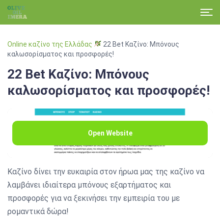
Online καζίνο της Ελλάδας
22 Bet Καζίνο: Μπόνους
καλωσορίσματος και προσφορές!
22 Bet Καζίνο: Μπόνους
καλωσορίσματος και προσφορές!
Open Website
Καζίνο δίνει την ευκαιρία στον ήρωα μας της καζίνο να
λαμβάνει ιδιαίτερα μπόνους εξαρτήματος και
προσφορές για να ξεκινήσει την εμπειρία του με
ρομαντικά δώρα!