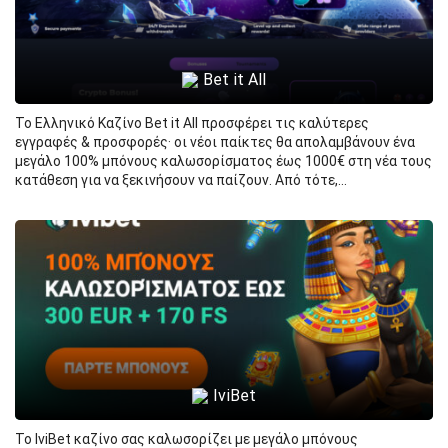
και οι παίκτες μπορούν να παίξουν με ακρίβεια σε μια
ασφαλή περιβάλλον.
Bet it All
Το 22 Bet Καζίνο έχει επίσης διεθνείς στατιστικές και
ενημερωτικές δραστηριότητες για τους επισκέπτες. Οι
Το Ελληνικό Καζίνο Bet it All προσφέρει τις καλύτερες
χρήστες μπορούν να βλέπουν διαφορετικές στατιστικές
εγγραφές & προσφορές· οι νέοι παίκτες θα απολαμβάνουν ένα
γραμμές σχετικά με τα μπόνους, το κεφάλαιο και όλα τα
μεγάλο 100% μπόνους καλωσορίσματος έως 1000€ στη νέα τους
κατάθεση για να ξεκινήσουν να παίζουν. Από τότε,...
νέα του καζινού. Επιπλέον, στα ανανεωμένα νέα της
ιστοσελίδας μπορούν να βρουν όλες τις ειδήσεις βάσει
την ελληνική εκπαίδευση και την ευρωπαϊκή νομοθεσία.
Το 22bet Casino σας προσφέρει μια εντυπωσιακή γκάμα
με τα καλύτερα καζίνο και θερινές επιτραπέζιες
παιχνίδια για τους ελληνικούς παίκτες! Παίξτε
εμπνευσμένα καζίνο με τα πιο αξιόλογα καζίνο,πιπάκια,
IviBet
ρουλέτες, επιτραπέζιες παιχνίδια και ακόμα και
αξιόπιστα video πόκερ.Το σύνολο του λογισμικού
Το IviBet καζίνο σας καλωσορίζει με μεγάλο μπόνους