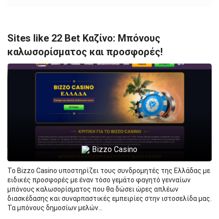
των πιο δημοφιλών παιχνιδιών καζίνο που υπάρχουν
στον κόσμο. Η διαδικασία εγγραφής είναι πολύ εύκολη
Sites like 22 Bet Καζίνο: Μπόνους
και συνδέεται με τον όγκο και την εμπειρία κανονικής
καλωσορίσματος και προσφορές!
εγγραφής. Σε περίπτωση που κάποιος παίκτης
χρειάζεται να επιβεβαιώσει τα στοιχεία του, θα πρέπει
να επικοινωνήσει με την τεχνική υποστήριξη του 22 Bet
για να συμπληρώσει τη διαδικασία KYC freq(know your
customer). Επειδή το 22 Bet καζίνο για Ελλάδα έχει τη
δυνατότητα να διασφαλίσει την ασφαλής συναλλαγή, θα
λάβουμε τα στοιχεία που θα απαιτούνται,
συμπεριλαμβανομένης της διεύθυνσης κατοικίας, της
Bizzo Casino
οντότητας, των αριθμών της ταυτότητας, της
πιστωτικής κάρτας, του e-mail ή των λογαριασμών του
To Bizzo Casino υποστηρίζει τους συνδρομητές της Ελλάδας με
ειδικές προσφορές με έναν τόσο γεμάτο φαγητό γενναίων
παίκτη. Αυτή η διαδικασία KYC θα επιτρέψει των ρίζων
μπόνους καλωσορίσματος που θα δώσει ώρες απλέων
του 22 Bet Καζίνο να γνωρίζει τον πελάτη του και
διασκέδασης και συναρπαστικές εμπειρίες στην ιστοσελίδα μας.
Τα μπόνους δημοσίων μελών...
εξασφαλίζει ένα ασφαλή και ευατυπώγικο περιβάλλον