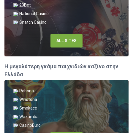
αποδεχθούν την προσφορά μας για συμμετοχή στο VIP
20Bet
πρόγραμμά μας. Με την εγγραφή σε ένα VIP πρόγραμμα,
National Casino
οι παίχτες μπορούν να περιλαμβάνουν προνόμια σε
Snatch Casino
μεγάλα δωρεάν spins του καζίνο και ειδικές δωρεές
μενού. Το VIP πρόγραμμα δίνει επίσης τη δυνατότητα για
ALL SITES
λιγότερη γραμμή απόδοσης, σταρτ-απόκτηση
πρωταγωνιστή στο καζίνο και μεγαλύτερα jackpots για
να παίξετε.
Η μεγαλύτερη γκάμα παιχνιδιών καζίνο στην
Ελλάδα
Το 22Bet Καζίνο έχει επίσης δυνατότητες διαμορφωσης
για το VIP πρόγραμμα, επιτρέποντας την επιλογή
Rabona
δωρεάν spins, συναλλαγματική επιποθηση και μοναδικές
δωρεές. Ένας παίχτης μπορεί να δημιουργήσει το δικό
Winstoria
του καθορισμένο πρόγραμμα με τις δικές του
Smokace
ανταμοιβές για εξατομικευμένες εμπειρίες στο καζίνο.
Wazamba
CasinoEuro
Το καζίνο αυθεντικοποιεί κάθε οικονομική