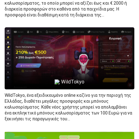
ανανεώνεται καθημερινά με νέα μπόνους και
καλωσορίσματος, το οποίο μπορεί να αξίζει έως και € 2000 ή
διαρκεία προσφορών στο καθένα από τα παιχνίδια μας. Η
προσφορές.Με την μυστική συλλογή παιχνιδιών που
προσφορά είναι διαθέσιμη κατά τη διάρκεια της...
φορτώνεται κάθε μέρα, το 22bet Casino είναι σίγουρα
μια από τις καλύτερες επιλογές για τους ελληνικούς
παίκτες καζίνο.
Μεγάλα και μικρά, είτε επιλέγετε μια ενιαία επιτραπέζια
αναζήτηση ή μια ιστορία με τα καλύτερα παιχνίδια, το
22Bet Casino έχει κάτι για όλους τους παίκτες εδώ.
Λειτουργεί συμβατά με όλες τις σημαντικές
WildTokyo
πλατφόρμες, και τα παιχνίδια που μπορείτε να
επιλέξετε έχουν παραμετροποιημένο ταξινομημένα
WildTokyo, ένα εξειδικευμένο online καζίνο για την περιοχή της
αναγνωριστικά για να βοηθήσουν τους παίκτες να βρουν
Ελλάδας, διαθέτει μεγάλες προσφορές και μπόνους
καλωσορίσματος. Κάθε νέος χρήστης μπορεί να απολαμβάνει
το παιχνίδι που τους ενδιαφέρει. Ακόμα και οι επιμέρους
ένα εκπληκτικό μπόνους καλωσορίσματος των 100 Ευρώ για να
φιλοξενούμενες λειτουργίες είναι εξειδικευμένες στις
ξεκινήσει τις παραγωγικές του...
ανάγκες των ελληνικών παικτών, με κοντινές
επιτραπέζιες διασκέψεις για πιο διάσημα μπόνους και