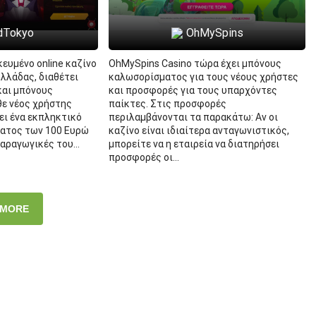
ίγουν τον ημιτελή ψυχαγωγία.
dTokyo
OhMySpins
πέροχα παιχνίδια, όπως τα πάζλ, το κουλοχέρηδες
κευμένο online καζίνο
OhMySpins Casino τώρα έχει μπόνους
ιών και πολλά άλλα έξυπνα παιχνίδια, οι οποίοι είναι
Ελλάδας, διαθέτει
καλωσορίσματος για τους νέους χρήστες
ogaming. Τα παιχνίδια είναι ενεργά ενημερωμένα, με
και μπόνους
και προσφορές για τους υπαρχόντες
ια να διασκεδάσετε και να κερδίσετε μεγάλα! Συνεπώς, η
ε νέος χρήστης
παίκτες. Στις προσφορές
ει ένα εκπληκτικό
περιλαμβάνονται τα παρακάτω: Αν οι
τι η ευχαρίστηση των παικτών θα είναι το νο1 στόχο της
ατος των 100 Ευρώ
καζίνο είναι ιδιαίτερα ανταγωνιστικός,
παραγωγικές του...
μπορείτε να η εταιρεία να διατηρήσει
προσφορές οι...
α λειτουργεί, αναπτύσσει ανοιχτές διαδρομές για
ts, Tops και Tower διαθέτουν εφαρμογές αναζήτησης για τα
 MORE
σης διάφορα τοπικά μέσα κοινωνικής δικτύωσης και τα
μέσω της εφαρμογής Candy Casino για το Κινητό είναι
 που προσφέρει στον χρήστη. Ένας άμεσος συνδυασμός με
 διαχειρίζονται τις σκέψεις τους χωρίς να ζουν με την