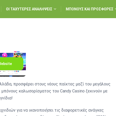
ΟΙ ΤΑΧΎΤΕΡΕΣ ΑΝΑΛΉΨΕΙΣ
ΜΠΌΝΟΥΣ ΚΑΙ ΠΡΟΣΦΟΡΈΣ
ebsite
ν Ελλάδα, προσφέρει στους νέους παίκτες μαζί του μεγάλους
 μπόνους καλωσορίσματος του Candy Casino ξεκινούν με
γνίδια!
ιχνιδιών για να ικανοποιήσει τις διαφορετικές ανάγκες