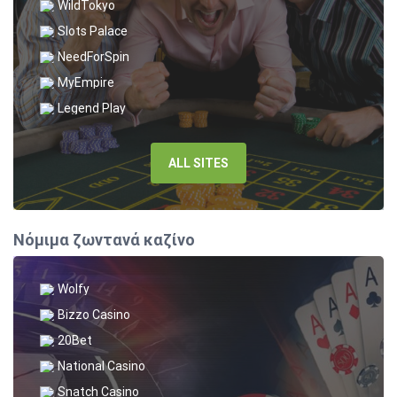
WildTokyo
τηλεφωνικών κλήσεων.
Slots Palace
NeedForSpin
Ανταμοιβές επιβράβευσης & VIP
MyEmpire
Legend Play
Η Velobet ιδρύθηκε το 2017 και είναι σήμερα ένα από τα
μεγαλύτερα
online καζίνο της Ελλάδας
με εντυπωσιακό
κατάλογο διασκεδαστικών παιχνιδιών όπως ρουλέτα,
ALL SITES
βιβλία και μπόνους. Τα μέλη μπορούν να εκμεταλλευτούν
μια εξαιρετικά γρήγορη, προστατευμένη και άνετη
διαδικασία εγγραφής, μαζί με μια ευγενική και άμεση
Νόμιμα ζωντανά καζίνο
υποστήριξη στο πεδίο και μια σειρά από απαλές
ανταμοιβές για τους υποστηρικτές χρηστών και τους
Wolfy
VIP.
Bizzo Casino
20Bet
Τα μέλη στο Velobet λαμβάνουν ένα μοναδικό σχέδιο VIP
National Casino
που δίνει τη δυνατότητα για κερδήσεις μεγάλης αξίας.
Snatch Casino
Όταν τα μέλη διαφοροποιούν μεγαλύτερα, μπορούν να