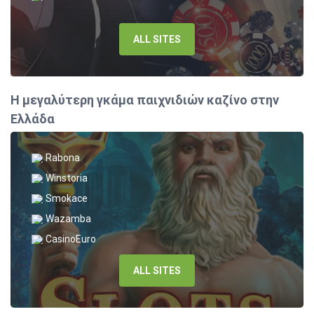
μεταβούν για να έχουν πρόσβαση σε εξαιρετικές
πλευρές, ισχυρότερες ανταμοιβές και VIP events.
ALL SITES
Τα μέλη στο Velobet διαθέτουν έναν εξαιρετικό
επιβραβευμένο σύστημα σε όλες τις διαδικασίες
Η μεγαλύτερη γκάμα παιχνιδιών καζίνο στην
μετατροπής. Στα μέλη απαιτείται να αποκτήσουν έναν
Ελλάδα
αριθμό ταυτότητας ώστε να επεκτείνουν τα οφέλη τους
στο καζίνο! Η συνεργασία με εταιρείες φορολογικής
Rabona
επιβολής εξασφαλίζει αποφασιστική δημιουργία των
Winstoria
ταυτοτήτων των μελών.
Smokace
Τα μέλη του Velobet λαμβάνουν μοναδικού τύπου
Wazamba
ανταμοιβές που αφορούν τα υψηλά προφίλ, τα δώρα, τα
CasinoEuro
εισιτήρια για εκδηλώσεις, τα μπόνους και τις προσφορές
μέσω ηλεκτρονικού ταχυδρομείου. Οι VIP χρήστες, ενώ
ALL SITES
απολαμβάνουν μεγάλων ωφελειών, επίσης έχουν τη
δυνατότητα να διαρκέσουν και να γίνουν σημαντικό