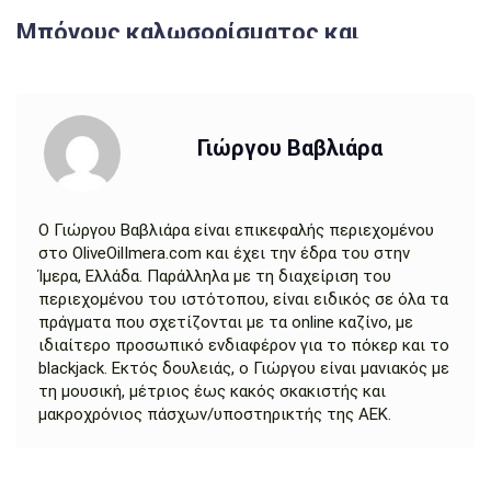
Μπόνους καλωσορίσματος και
προσφορές
Στο Velobet καζίνο υπάρχουν διάφορες προσφορές και
Γιώργου Βαβλιάρα
μπόνους καλωσορίσματος για να βοηθήσουν στους
παίκτες να ξεκινήσουν την εμπειρία τους με το καζίνο.
Το Velobet καζίνο προσφέρει μπόνους κατάθεσης για
Ο Γιώργου Βαβλιάρα είναι επικεφαλής περιεχομένου
τους νέους παίκτες που αρχίζουν, παίρνοντας το 100%
στο OliveOilImera.com και έχει την έδρα του στην
της πρώτης καταθέσευς τους μέχρι 200 Ευρώ. Επίσης,
Ίμερα, Ελλάδα. Παράλληλα με τη διαχείριση του
το Velobet καζίνο προσφέρει πρόσθετα δωρεάν στρέλ
περιεχομένου του ιστότοπου, είναι ειδικός σε όλα τα
πράγματα που σχετίζονται με τα online καζίνο, με
για κάθε κατάθεση που επιβεβαιώνει· τα στρέλ δωρεάν
ιδιαίτερο προσωπικό ενδιαφέρον για το πόκερ και το
επιστρέφονται στον λογαριασμό του παίκτη και είναι
blackjack. Εκτός δουλειάς, ο Γιώργου είναι μανιακός με
έτοιμα για να χρησιμοποιηθούν σε μερικά από τα
τη μουσική, μέτριος έως κακός σκακιστής και
καλύτερα παιχνίδια. Τέλος, η δωροκατάθεση στο Velobet
μακροχρόνιος πάσχων/υποστηρικτής της ΑΕΚ.
καζίνο μπορεί να μειώσει τους εξοδα διαμονής μιας και
το καζίνο προσφέρει πληθώρα εκπτώσεων σε