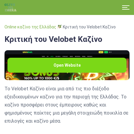
Online καζίνο της Ελλάδας
Κριτική του Velobet Καζίνο
Κριτική του Velobet Καζίνο
Open Website
Το Velobet Καζίνο είναι μια από τις πιο διέξοδο
εξειδικευμένων καζινο για την περιοχή της Ελλάδας. Το
καζίνο προσφέρει στους έμπειρους καθώς και
φημισμένους παίκτες μια μεγάλη στοιχειώδη ποικιλία σε
επιλογές και καζίνο μέσα.